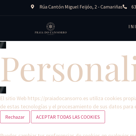
Rúa Cantón Miguel Feijóo, 2 - Camariñas
63
IN
Personal
El sitio Web https://praiadocansorro.es utiliza cookies propi
de estas tecnologías y el procesamiento de sus datos para 
Rechazar
ACEPTAR TODAS LAS COOKIES
Puedes cambiar tus preferencias de cookies en cualquier mom